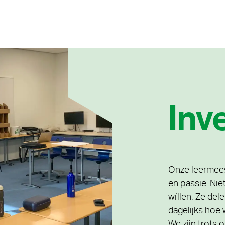
Inv
Onze leermees
en passie. Ni
wíllen. Ze del
dagelijks hoe