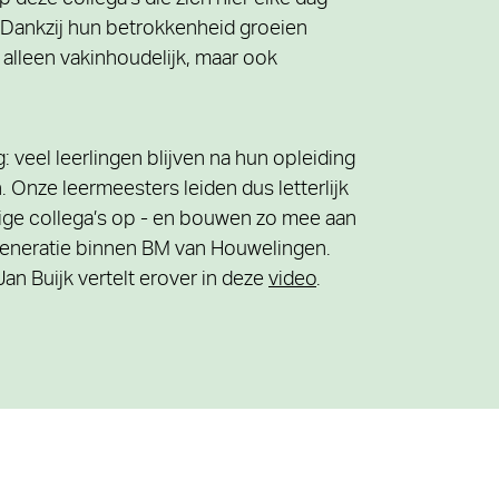
op deze collega’s die zich hier elke dag
. Dankzij hun betrokkenheid groeien
t alleen vakinhoudelijk, maar ook
g: veel leerlingen blijven na hun opleiding
. Onze leermeesters leiden dus letterlijk
ge collega’s op - en bouwen zo mee aan
eneratie binnen BM van Houwelingen.
an Buijk vertelt erover in deze
video
.