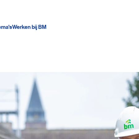
ema's
Werken bij BM