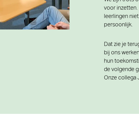
We zijn trots 
voor inzetten
leerlingen nie
persoonlijk.
Dat zie je teru
bij ons werken
hun toekomsti
de volgende g
Onze collega J