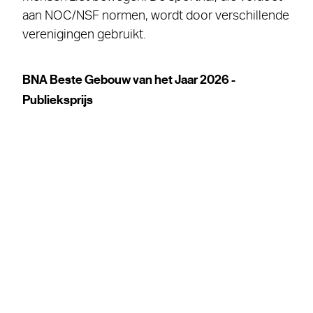
aan NOC/NSF normen, wordt door verschillende
verenigingen gebruikt.
BNA Beste Gebouw van het Jaar 2026 -
Publieksprijs
In 2026 werd het Schoonhovens College door
het publiek gekozen tot 'Beste Gebouw van het
Jaar. Ook de jury staat stil bij het gebouw in het
juryrapport: ‘Een magnifiek gebouw, dat laat zien
dat vmbo-scholen net zoals basisscholen,
hogescholen en universiteiten een mooie
omgeving verdienen’, oordeelt de jury. Het
gebouw is gemaakt met materialen die
leerlingen leren bewerken; dat werkt inspirerend.
De architecten hebben elke baksteen
uitgetekend, tot en met de keramische