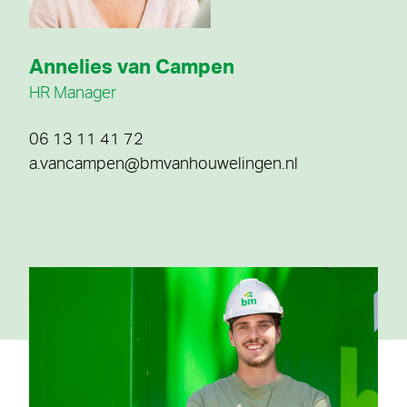
Annelies van Campen
HR Manager
06 13 11 41 72
a.vancampen@bmvanhouwelingen.nl